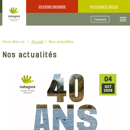
Skip to main content
DEVENIR MEMBRE
REJOIGNEZ-NOUS
Contact
You are here:
Vous êtes ici :
Accueil
Nos actualités
Nos actualités